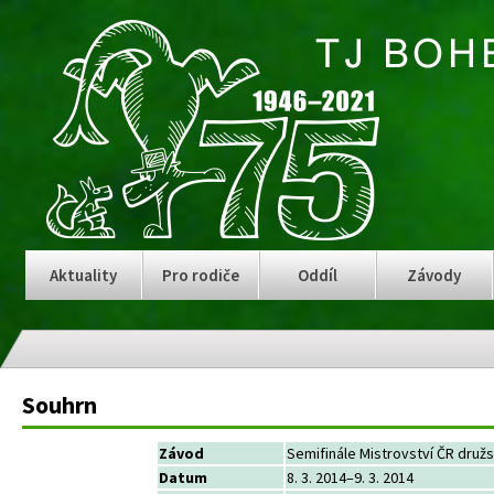
Aktuality
Pro rodiče
Oddíl
Závody
Souhrn
Závod
Semifinále Mistrovství ČR druž
Datum
8. 3. 2014–9. 3. 2014