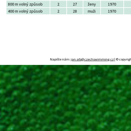
800 m volný způsob
2
27
ženy
1970
400 m volný způsob
2
28
muži
1970
Napište nám:
jan.srb@czechswimming.cz
| © copyrig