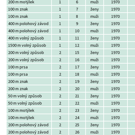
200 m motýlek
1
6
muži
1970
100 m znak
1
7
ženy
1970
100 m znak
1
8
muži
1970
400 m polohový závod
1
9
ženy
1970
400 m polohový závod
1
10
muži
1970
400 m volný způsob
1
11
ženy
1970
1500 m volný způsob
1
12
muži
1970
200 m volný způsob
2
15
ženy
1970
200 m volný způsob
2
16
muži
1970
100 m prsa
2
17
ženy
1970
100 m prsa
2
18
muži
1970
200 m znak
2
19
ženy
1970
200 m znak
2
20
muži
1970
50 m volný způsob
2
21
ženy
1970
50 m volný způsob
2
22
muži
1970
100 m motýlek
2
23
ženy
1970
100 m motýlek
2
24
muži
1970
200 m polohový závod
2
25
ženy
1970
200 m polohový závod
2
26
muži
1970