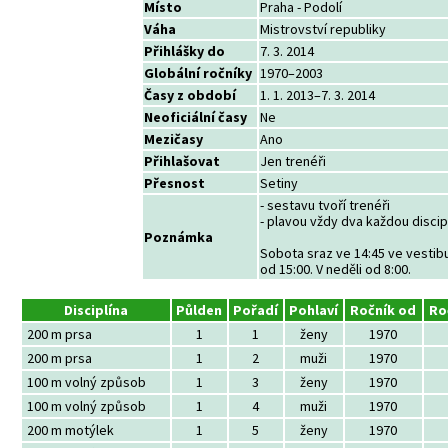
Místo
Praha - Podolí
Váha
Mistrovství republiky
Přihlášky do
7. 3. 2014
Globální ročníky
1970–2003
Časy z období
1. 1. 2013–7. 3. 2014
Neoficiální časy
Ne
Mezičasy
Ano
Přihlašovat
Jen trenéři
Přesnost
Setiny
- sestavu tvoří trenéři
- plavou vždy dva každou discip
Poznámka
Sobota sraz ve 14:45 ve vestibu
od 15:00. V neděli od 8:00.
Disciplína
Půlden
Pořadí
Pohlaví
Ročník od
Ro
200 m prsa
1
1
ženy
1970
200 m prsa
1
2
muži
1970
100 m volný způsob
1
3
ženy
1970
100 m volný způsob
1
4
muži
1970
200 m motýlek
1
5
ženy
1970