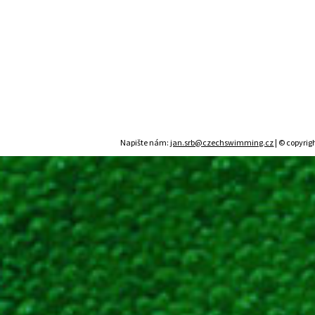
Napište nám:
jan.srb@czechswimming.cz
| © copyrig