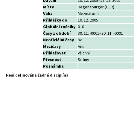
Datum
10. 12. 2005–12. 12. 2005
Místo
Regensburger (GER)
Váha
Mezinárodní
Přihlášky do
10. 12. 2005
Globální ročníky
0–0
Časy z období
30. 11. -0001–30. 11. -0001
Neoficiální časy
Ne
Mezičasy
Ano
Přihlašovat
Všichni
Přesnost
Setiny
Poznámka
Není definována žádná disciplína