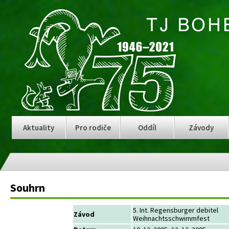
Aktuality
Pro rodiče
Oddíl
Závody
Souhrn
5. Int. Regensburger debitel
Závod
Weihnachtsschwimmfest