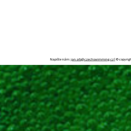
Napište nám:
jan.srb@czechswimming.cz
| © copyrig