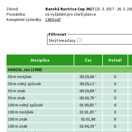
Závod:
Banská Bystrica Cup 2017
(25. 3. 2017 - 26. 3. 20
Poznámka:
na vyžádání pro starší plavce
Kompletní výsledky:
1489.pdf
Filtrovat
Skrýt mezičasy:
Disciplína
Čas
Pořadí
HANZAL Jan (1998)
50 m motýlek
00:29,06
*
0
50 m volný způsob
00:29,13
*
0
50 m znak
00:29,69
*
0
50 m znak
00:30,78
*
0
100 m volný způsob
01:00,85
*
0
100 m motýlek
01:01,85
*
0
100 m znak
01:01,88
8
100 m znak
01:04,39
*
0