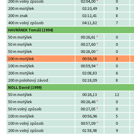
200 m volný způsob
02:04,00
*
0
200 m motýlek
02:10,49
9
200 m znak
02:12,41
8
400 m volný způsob
04:11,82
7
HAVRÁNEK Tomáš (1994)
50 m motýlek
00:26,61
*
0
50 m motýlek
00:27,60
*
0
50 m motýlek
00:28,00
*
0
100 m motýlek
00:56,58
3
100 m motýlek
00:59,94
*
0
200 m motýlek
02:08,83
6
200 m polohový závod
02:18,09
8
NOLL David (1999)
50 m motýlek
00:26,13
12
50 m motýlek
00:26,46
*
0
50 m volný způsob
00:27,05
*
0
100 m motýlek
00:56,96
5
100 m volný způsob
00:57,09
*
0
200 m volný způsob
01:58,98
9