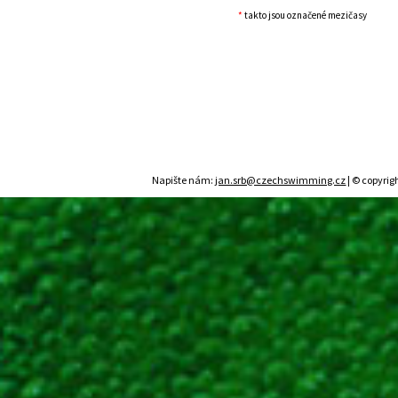
*
takto jsou označené mezičasy
Napište nám:
jan.srb@czechswimming.cz
| © copyrig