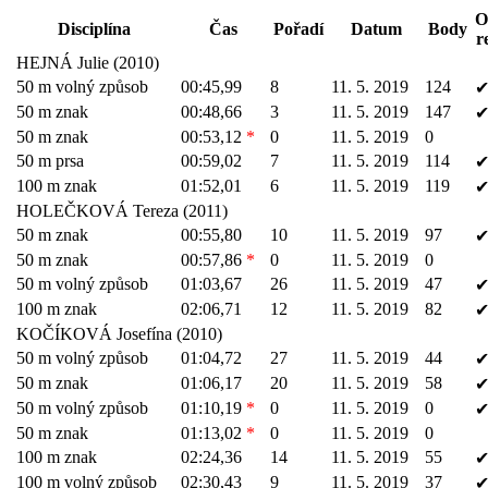
O
Disciplína
Čas
Pořadí
Datum
Body
r
HEJNÁ Julie (2010)
50 m volný způsob
00:45,99
8
11. 5. 2019
124
50 m znak
00:48,66
3
11. 5. 2019
147
50 m znak
00:53,12
*
0
11. 5. 2019
0
50 m prsa
00:59,02
7
11. 5. 2019
114
100 m znak
01:52,01
6
11. 5. 2019
119
HOLEČKOVÁ Tereza (2011)
50 m znak
00:55,80
10
11. 5. 2019
97
50 m znak
00:57,86
*
0
11. 5. 2019
0
50 m volný způsob
01:03,67
26
11. 5. 2019
47
100 m znak
02:06,71
12
11. 5. 2019
82
KOČÍKOVÁ Josefína (2010)
50 m volný způsob
01:04,72
27
11. 5. 2019
44
50 m znak
01:06,17
20
11. 5. 2019
58
50 m volný způsob
01:10,19
*
0
11. 5. 2019
0
50 m znak
01:13,02
*
0
11. 5. 2019
0
100 m znak
02:24,36
14
11. 5. 2019
55
100 m volný způsob
02:30,43
9
11. 5. 2019
37