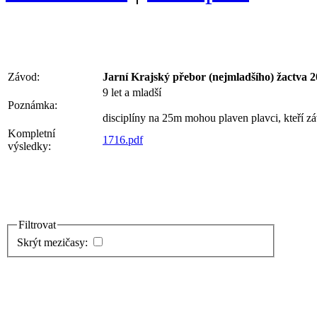
Závod:
Jarní Krajský přebor (nejmladšího) žactva 2
9 let a mladší
Poznámka:
disciplíny na 25m mohou plaven plavci, kteří z
Kompletní
1716.pdf
výsledky:
Filtrovat
Skrýt mezičasy: