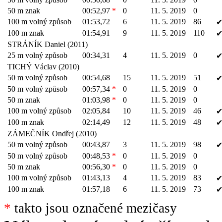
50 m znak
00:52,97
*
0
11. 5. 2019
0
100 m volný způsob
01:53,72
6
11. 5. 2019
86
100 m znak
01:54,91
9
11. 5. 2019
110
STRÁNÍK Daniel (2011)
25 m volný způsob
00:34,31
4
11. 5. 2019
0
TICHÝ Václav (2010)
50 m volný způsob
00:54,68
15
11. 5. 2019
51
50 m volný způsob
00:57,34
*
0
11. 5. 2019
0
50 m znak
01:03,98
*
0
11. 5. 2019
0
100 m volný způsob
02:05,84
10
11. 5. 2019
46
100 m znak
02:14,49
12
11. 5. 2019
48
ZÁMEČNÍK Ondřej (2010)
50 m volný způsob
00:43,87
3
11. 5. 2019
98
50 m volný způsob
00:48,53
*
0
11. 5. 2019
0
50 m znak
00:56,30
*
0
11. 5. 2019
0
100 m volný způsob
01:43,13
4
11. 5. 2019
83
100 m znak
01:57,18
6
11. 5. 2019
73
*
takto jsou označené mezičasy