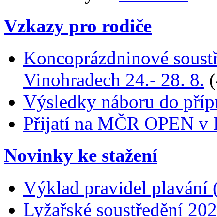
Vzkazy pro rodiče
Koncoprázdninové soustř
Vinohradech 24.- 28. 8.
(
Výsledky náboru do příp
Přijatí na MČR OPEN v 
Novinky ke stažení
Výklad pravidel plavání 
Lyžařské soustředění 202