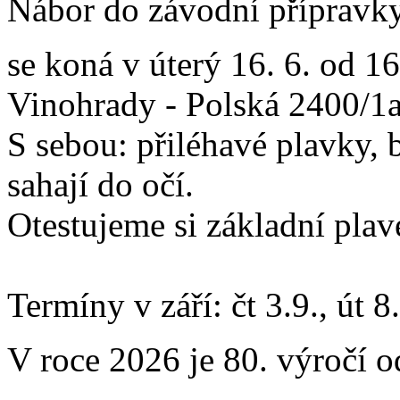
Nábor do závodní přípravky
se koná v úterý 16. 6. od 1
Vinohrady - Polská 2400/1a
S sebou: přiléhavé plavky, 
sahají do očí.
Otestujeme si základní plav
Termíny v září: čt 3.9., út 8
V roce 2026 je 80. výročí o