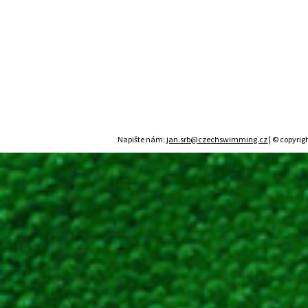
Napište nám:
jan.srb@czechswimming.cz
| © copyrig