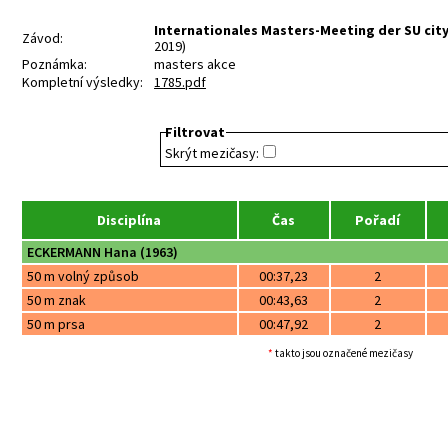
Internationales Masters-Meeting der SU cityn
Závod:
2019)
Poznámka:
masters akce
Kompletní výsledky:
1785.pdf
Filtrovat
Skrýt mezičasy:
Disciplína
Čas
Pořadí
ECKERMANN Hana (1963)
50 m volný způsob
00:37,23
2
50 m znak
00:43,63
2
50 m prsa
00:47,92
2
*
takto jsou označené mezičasy