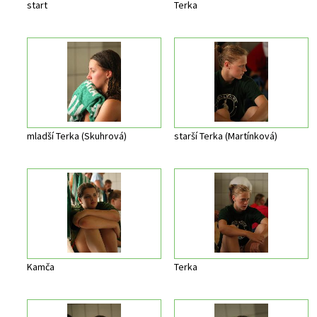
start
Terka
mladší Terka (Skuhrová)
starší Terka (Martínková)
Kamča
Terka