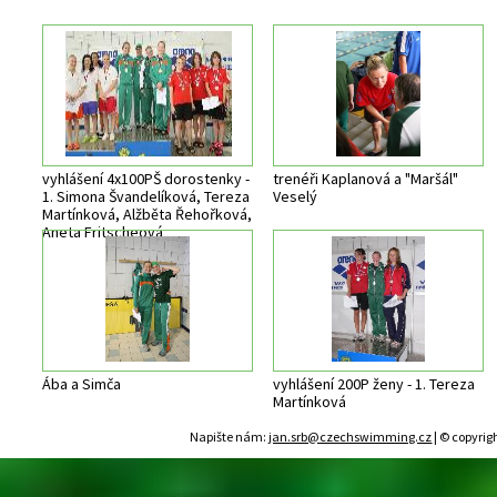
vyhlášení 4x100PŠ dorostenky -
trenéři Kaplanová a "Maršál"
1. Simona Švandelíková, Tereza
Veselý
Martínková, Alžběta Řehořková,
Aneta Fritscheová
Ába a Simča
vyhlášení 200P ženy - 1. Tereza
Martínková
Napište nám:
jan.srb@czechswimming.cz
| © copyrig