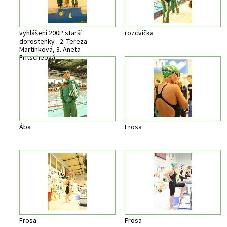
vyhlášení 200P starší
rozcvička
dorostenky - 2. Tereza
Martínková, 3. Aneta
Fritscheová
Ába
Frosa
Frosa
Frosa