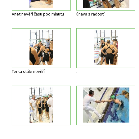
Anet nevěří času pod minutu
únava s radostí
Terka stále nevěří
.
.
.