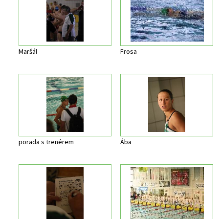
Maršál
Frosa
porada s trenérem
Ába