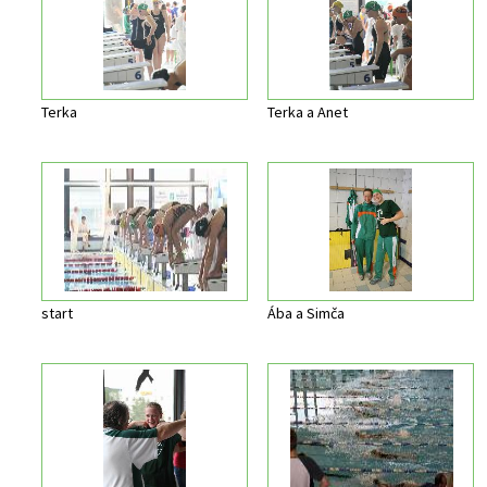
Terka
Terka a Anet
start
Ába a Simča