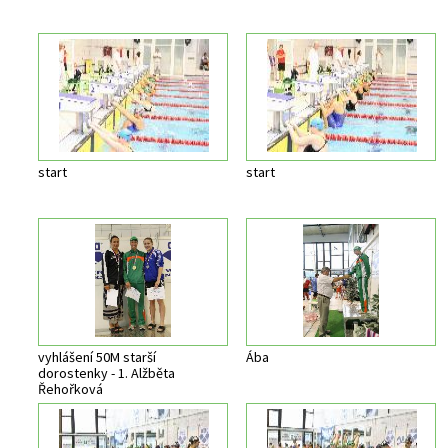
start
start
vyhlášení 50M starší
Ába
dorostenky - 1. Alžběta
Řehořková