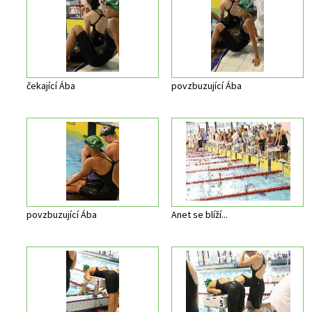
čekající Ába
povzbuzující Ába
povzbuzující Ába
Anet se blíží...