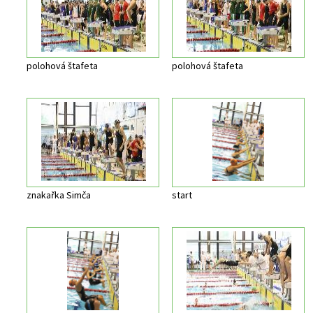
polohová štafeta
polohová štafeta
znakařka Simča
start