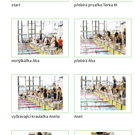
start
přebírá prsařka Terka M.
motýlkářka Ába
přebírá Ába
vyčkávající kraulařka Aneta
Anet