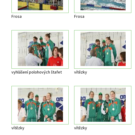
Frosa
Frosa
vyhlášení polohových štafet
vítězky
vítězky
vítězky