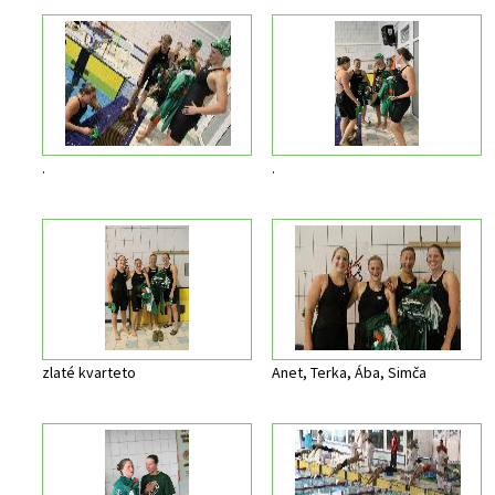
.
.
zlaté kvarteto
Anet, Terka, Ába, Simča