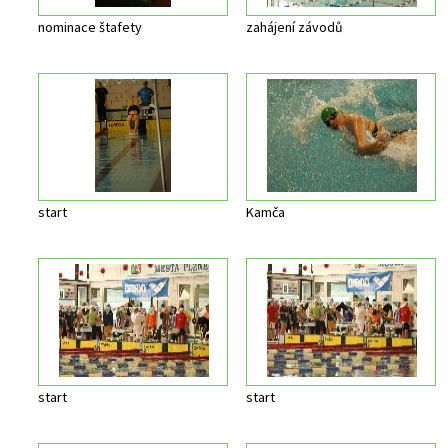
nominace štafety
zahájení závodů
start
Kamča
start
start