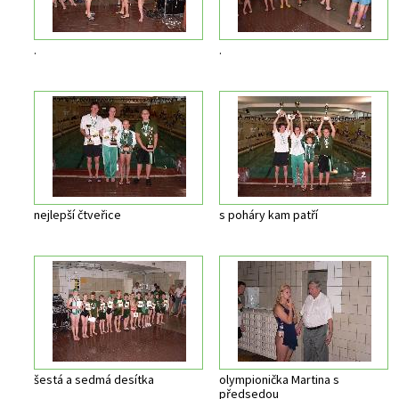
.
.
nejlepší čtveřice
s poháry kam patří
šestá a sedmá desítka
olympionička Martina s
předsedou