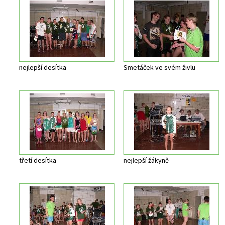
nejlepší desítka
Smetáček ve svém živlu
třetí desítka
nejlepší žákyně