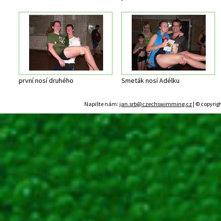
první nosí druhého
Smeták nosí Adélku
Napište nám:
jan.srb@czechswimming.cz
| © copyrig