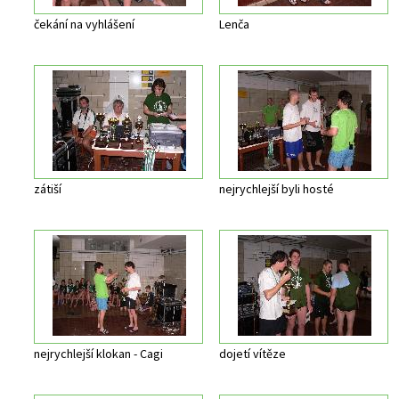
čekání na vyhlášení
Lenča
zátiší
nejrychlejší byli hosté
nejrychlejší klokan - Cagi
dojetí vítěze