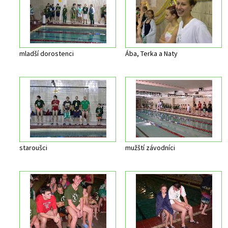
mladší dorostenci
Ába, Terka a Naty
staroušci
mužští závodníci