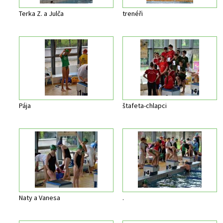
Terka Z. a Julča
trenéři
Pája
štafeta-chlapci
Naty a Vanesa
.