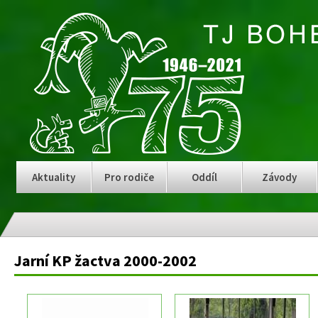
Aktuality
Pro rodiče
Oddíl
Závody
Jarní KP žactva 2000-2002