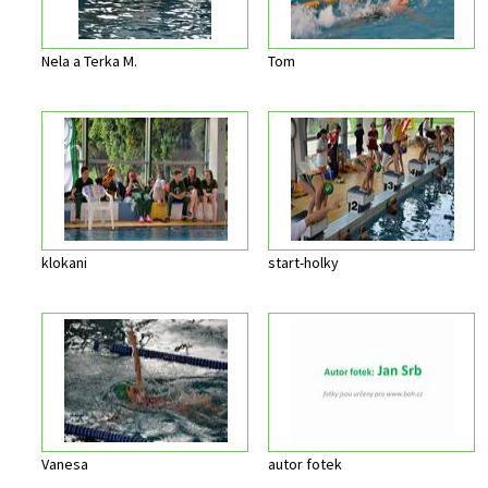
Nela a Terka M.
Tom
klokani
start-holky
Vanesa
autor fotek