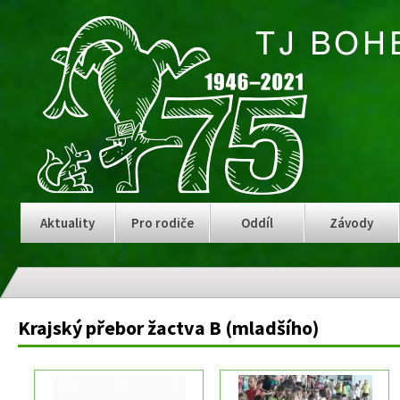
Aktuality
Pro rodiče
Oddíl
Závody
Krajský přebor žactva B (mladšího)