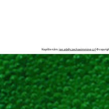
Napište nám:
jan.srb@czechswimming.cz
| © copyrig