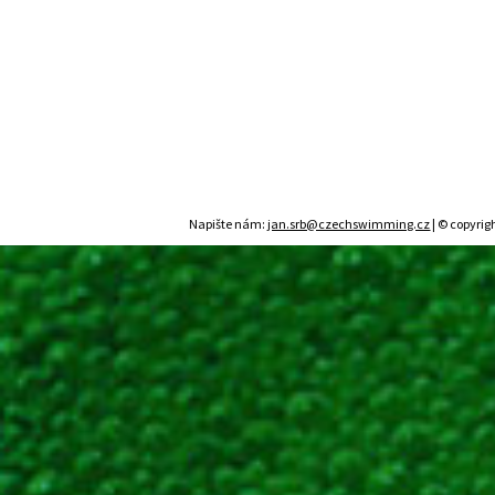
Napište nám:
jan.srb@czechswimming.cz
| © copyrig