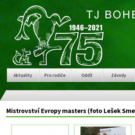
Aktuality
Pro rodiče
Oddíl
Závody
Mistrovství Evropy masters (foto Lešek Sme