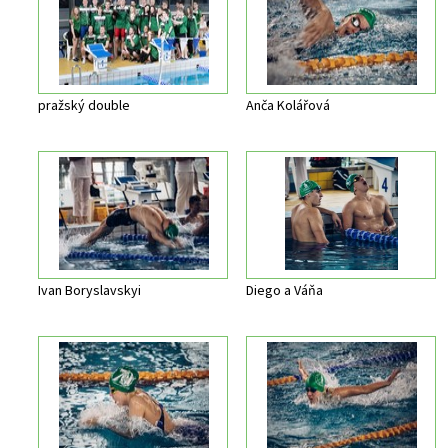
pražský double
Anča Kolářová
Ivan Boryslavskyi
Diego a Váňa