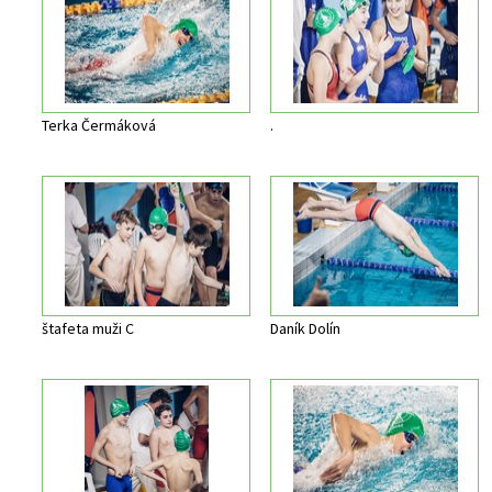
Terka Čermáková
.
štafeta muži C
Daník Dolín