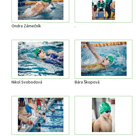
Ondra Zámečník
.
Nikol Svobodová
Bára Škopová