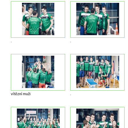
.
.
vítězní muži
.