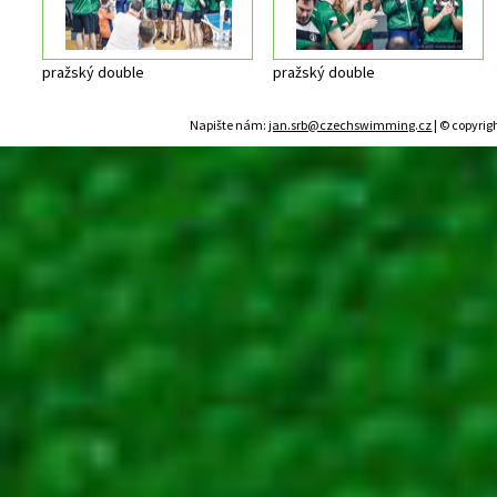
pražský double
pražský double
Napište nám:
jan.srb@czechswimming.cz
| © copyrig