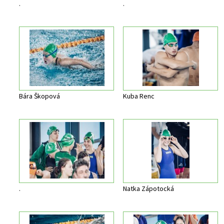
.
.
Bára Škopová
Kuba Renc
.
Natka Zápotocká