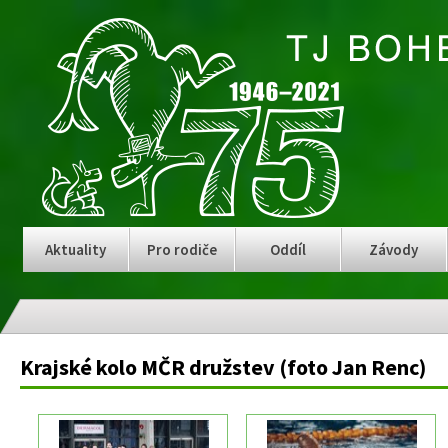
Aktuality
Pro rodiče
Oddíl
Závody
Krajské kolo MČR družstev (foto Jan Renc)