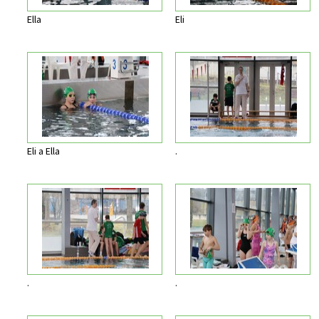
Ella
Eli
Eli a Ella
.
.
.