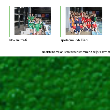
klokani třetí
společné vyhlášení
Napište nám:
jan.srb@czechswimming.cz
| © copyrig