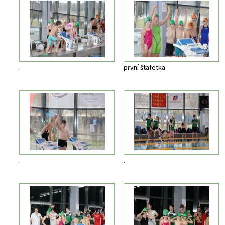
.
první štafetka
.
.