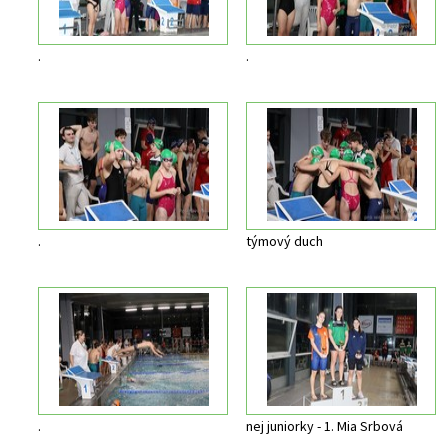
.
.
.
týmový duch
.
nej juniorky - 1. Mia Srbová