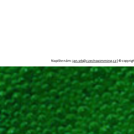
Napište nám:
jan.srb@czechswimming.cz
| © copyrig